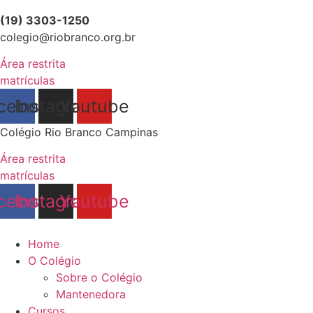
(19) 3303-1250
colegio@riobranco.org.br
Área restrita
matrículas
cebook
Instagram
Youtube
Colégio Rio Branco Campinas
Área restrita
matrículas
cebook
Instagram
Youtube
Home
O Colégio
Sobre o Colégio
Mantenedora
Cursos