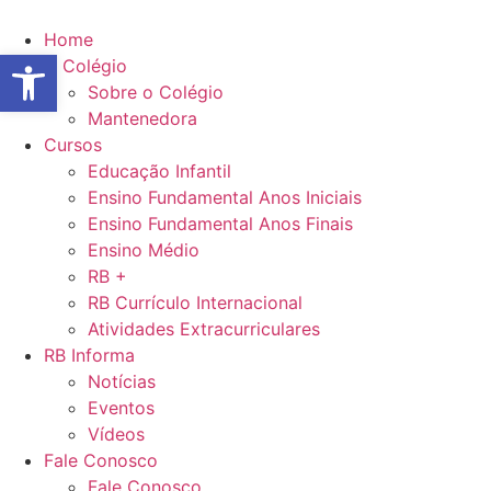
Ir
para
Home
Abrir a barra de ferramentas
o
O Colégio
conteúdo
Sobre o Colégio
Mantenedora
Cursos
Educação Infantil
Ensino Fundamental Anos Iniciais
Ensino Fundamental Anos Finais
Ensino Médio
RB +
RB Currículo Internacional
Atividades Extracurriculares
RB Informa
Notícias
Eventos
Vídeos
Fale Conosco
Fale Conosco