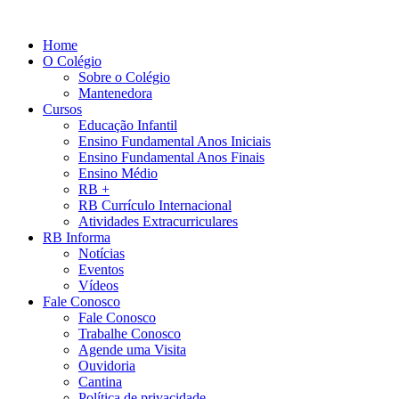
Ir
para
Home
o
O Colégio
conteúdo
Sobre o Colégio
Mantenedora
Cursos
Educação Infantil
Ensino Fundamental Anos Iniciais
Ensino Fundamental Anos Finais
Ensino Médio
RB +
RB Currículo Internacional
Atividades Extracurriculares
RB Informa
Notícias
Eventos
Vídeos
Fale Conosco
Fale Conosco
Trabalhe Conosco
Agende uma Visita
Ouvidoria
Cantina
Política de privacidade