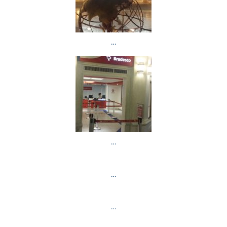
…
…
…
…