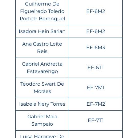
Guilherme De
Figueiredo Toledo
EF-6M2
Portich Berenguel
Isadora Hein Sarian
EF-6M2
Ana Castro Leite
EF-6M3
Reis
Gabriel Andretta
EF-6T1
Estavarengo
Teodoro Swart De
EF-7M1
Moraes
Isabela Nery Torres
EF-7M2
Gabriel Maia
EF-7T1
Sampaio
Luisa Hargrave De