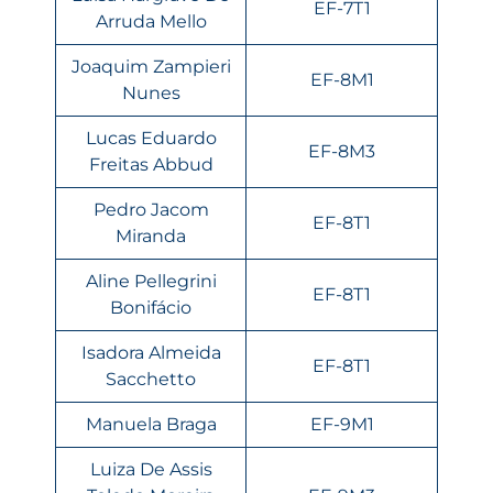
EF-7T1
Arruda Mello
Joaquim Zampieri
EF-8M1
Nunes
Lucas Eduardo
EF-8M3
Freitas Abbud
Pedro Jacom
EF-8T1
Miranda
Aline Pellegrini
EF-8T1
Bonifácio
Isadora Almeida
EF-8T1
Sacchetto
Manuela Braga
EF-9M1
Luiza De Assis