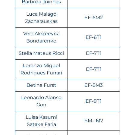
Barboza Joinhas
Luca Malagó
EF-6M2
Zacharauskas
Vera Alexeevna
EF-6T1
Bondarenko
Stella Mateus Ricci
EF-7T1
Lorenzo Miguel
EF-7T1
Rodrigues Funari
Betina Furst
EF-8M3
Leonardo Alonso
EF-9T1
Gon
Luisa Kasumi
EM-1M2
Satake Faria