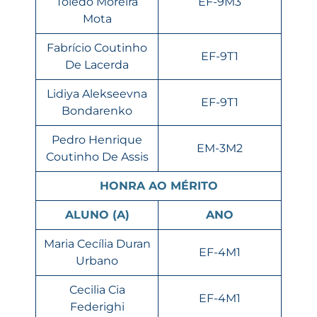
Toledo Moreira
EF-9M3
Mota
Fabrício Coutinho
EF-9T1
De Lacerda
Lidiya Alekseevna
EF-9T1
Bondarenko
Pedro Henrique
EM-3M2
Coutinho De Assis
HONRA AO MÉRITO
ALUNO (A)
ANO
Maria Cecília Duran
EF-4M1
Urbano
Cecilia Cia
EF-4M1
Federighi