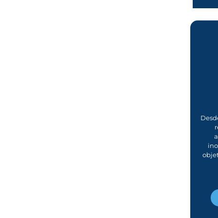
Desde
r
a
in
obje