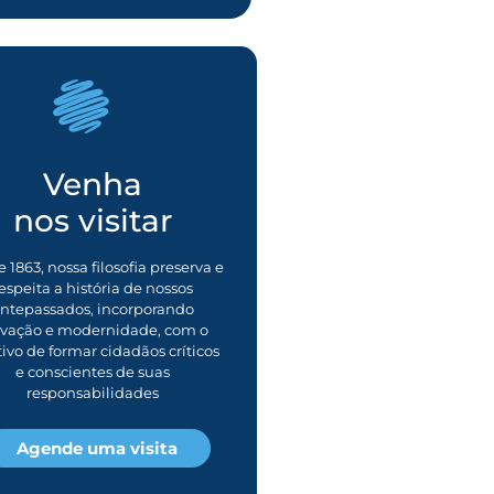
Venha
nos visitar
 1863, nossa filosofia preserva e
espeita a história de nossos
ntepassados, incorporando
ovação e modernidade, com o
tivo de formar cidadãos críticos
e conscientes de suas
responsabilidades
Agende uma visita