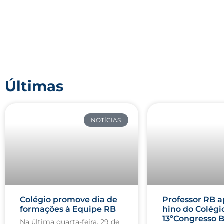
Últimas
NOTÍCIAS
Colégio promove dia de
Professor RB a
formações à Equipe RB
hino do Colégi
13ºCongresso B
Na última quarta-feira, 29 de