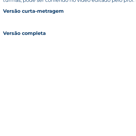
turmas, pode ser conferido no vídeo editado pelo prof. K
Versão curta-metragem
Versão completa