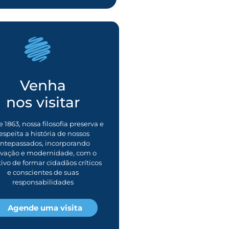
Venha
nos visitar
 1863, nossa filosofia preserva e
espeita a história de nossos
ntepassados, incorporando
ovação e modernidade, com o
tivo de formar cidadãos críticos
e conscientes de suas
responsabilidades
Agende uma visita