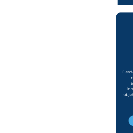
Desde
r
a
in
obje