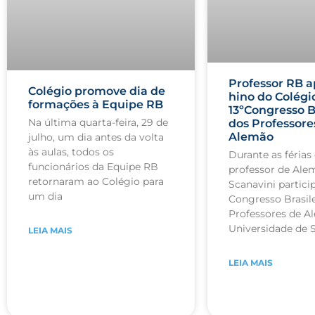
Professor RB a
Colégio promove dia de
hino do Colégi
formações à Equipe RB
13ºCongresso B
Na última quarta-feira, 29 de
dos Professore
Alemão
julho, um dia antes da volta
às aulas, todos os
Durante as férias 
funcionários da Equipe RB
professor de Ale
retornaram ao Colégio para
Scanavini partici
um dia
Congresso Brasile
Professores de A
Universidade de 
LEIA MAIS
LEIA MAIS