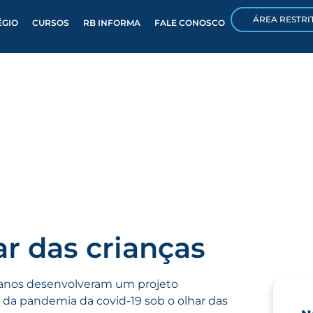
ÁREA RESTRI
ÉGIO
CURSOS
RB INFORMA
FALE CONOSCO
r das crianças
º anos desenvolveram um projeto
s da pandemia da covid-19 sob o olhar das