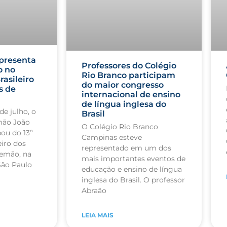
presenta
Professores do Colégio
o no
Rio Branco participam
rasileiro
do maior congresso
s de
internacional de ensino
de língua inglesa do
de julho, o
Brasil
mão João
O Colégio Rio Branco
pou do 13º
Campinas esteve
iro dos
representado em um dos
lemão, na
mais importantes eventos de
São Paulo
educação e ensino de língua
inglesa do Brasil. O professor
Abraão
LEIA MAIS