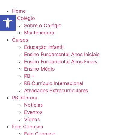
Ir
para
Home
Abrir a barra de ferramentas
o
O Colégio
conteúdo
Sobre o Colégio
Mantenedora
Cursos
Educação Infantil
Ensino Fundamental Anos Iniciais
Ensino Fundamental Anos Finais
Ensino Médio
RB +
RB Currículo Internacional
Atividades Extracurriculares
RB Informa
Notícias
Eventos
Vídeos
Fale Conosco
Fale Conosco