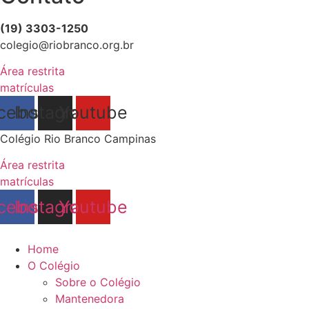
(19) 3303-1250
colegio@riobranco.org.br
Área restrita
matrículas
cebook
Instagram
Youtube
Colégio Rio Branco Campinas
Área restrita
matrículas
cebook
Instagram
Youtube
Home
O Colégio
Sobre o Colégio
Mantenedora