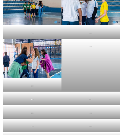
…
…
…
…
…
…
…
…
…
…