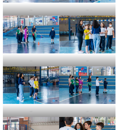
…
…
…
…
…
…