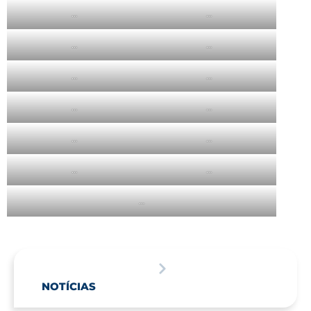
…
…
…
…
…
…
…
…
…
…
…
…
…
NOTÍCIAS