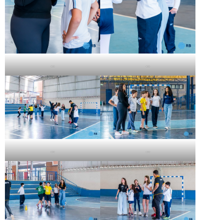
…
…
…
…