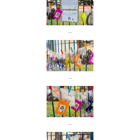
…
…
…