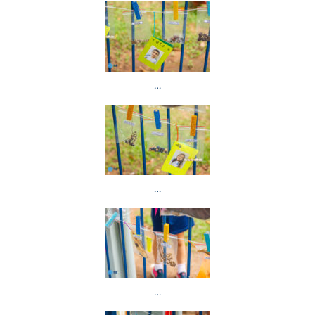
…
…
…