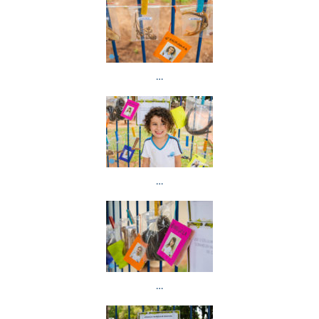
…
…
…