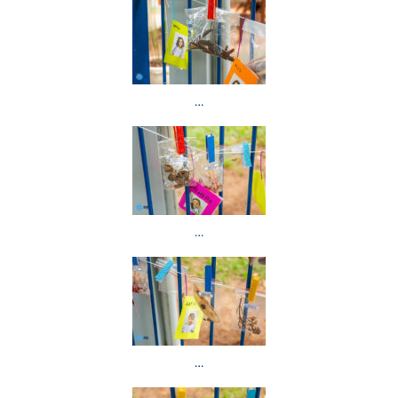
…
…
…