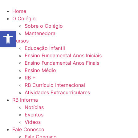
Ir
para
Home
o
O Colégio
conteúdo
Sobre o Colégio
Abrir a barra de ferramentas
Mantenedora
Cursos
Educação Infantil
Ensino Fundamental Anos Iniciais
Ensino Fundamental Anos Finais
Ensino Médio
RB +
RB Currículo Internacional
Atividades Extracurriculares
RB Informa
Notícias
Eventos
Vídeos
Fale Conosco
Fale Conosco