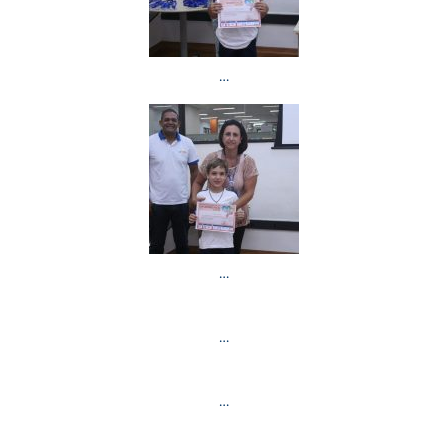
…
…
…
…