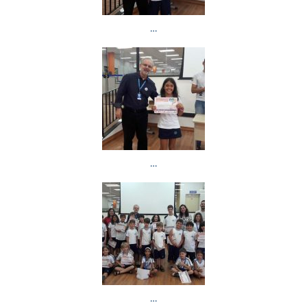
…
…
…