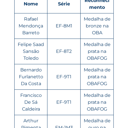
Reconheci
Nome
Série
mento
Rafael
Medalha de
Mendonça
EF-8M1
bronze na
Barreto
OBA
Felipe Saad
Medalha de
Sansão
EF-8T2
prata na
Toledo
OBAFOG
Bernardo
Medalha de
Furlanetto
EF-9T1
prata na
Da Costa
OBAFOG
Francisco
Medalha de
De Sá
EF-9T1
prata na
Caldeira
OBAFOG
Arthur
Medalha de
Pimenta
EM-1M3
ouro na