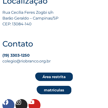
Localização
Rua Cecília Feres Zogbi s/n
Barão Geraldo – Campinas/SP
CEP: 13084-140
Contato
(19) 3303-1250
colegio@riobranco.org.br
Área restrita
matrículas