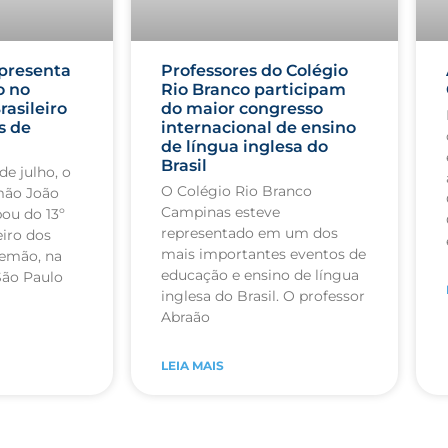
presenta
Professores do Colégio
o no
Rio Branco participam
rasileiro
do maior congresso
s de
internacional de ensino
de língua inglesa do
Brasil
de julho, o
O Colégio Rio Branco
mão João
Campinas esteve
pou do 13º
representado em um dos
iro dos
mais importantes eventos de
lemão, na
educação e ensino de língua
São Paulo
inglesa do Brasil. O professor
Abraão
LEIA MAIS