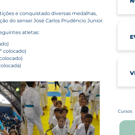
N
ições e conquistado diversas medalhas,
ção do sensei José Carlos Prudêncio Junior.
eguintes atletas:
E
ado)
º colocado)
 colocado)
colocada)
V
Cursos