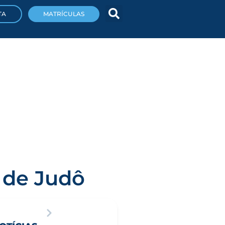
TA
MATRÍCULAS
o de Judô