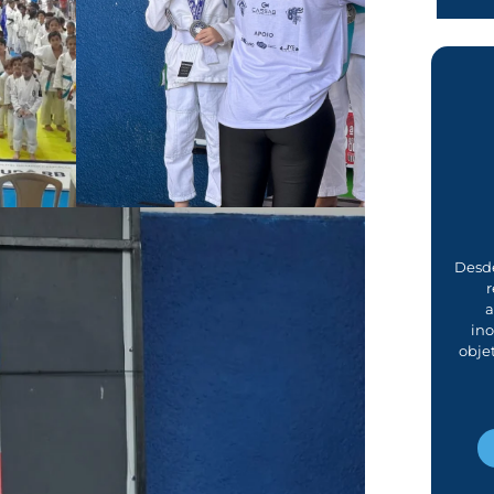
Desde
r
a
in
obje