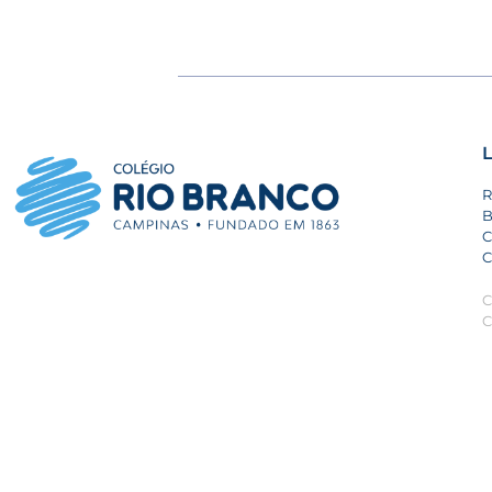
L
R
B
C
C
C
C