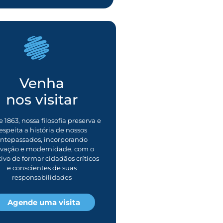
Venha
nos visitar
 1863, nossa filosofia preserva e
espeita a história de nossos
ntepassados, incorporando
ovação e modernidade, com o
tivo de formar cidadãos críticos
e conscientes de suas
responsabilidades
Agende uma visita