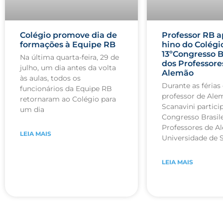
Colégio promove dia de
Professor RB a
formações à Equipe RB
hino do Colégi
13ºCongresso B
Na última quarta-feira, 29 de
dos Professore
julho, um dia antes da volta
Alemão
às aulas, todos os
Durante as férias 
funcionários da Equipe RB
professor de Ale
retornaram ao Colégio para
Scanavini partici
um dia
Congresso Brasile
Professores de A
LEIA MAIS
Universidade de 
LEIA MAIS