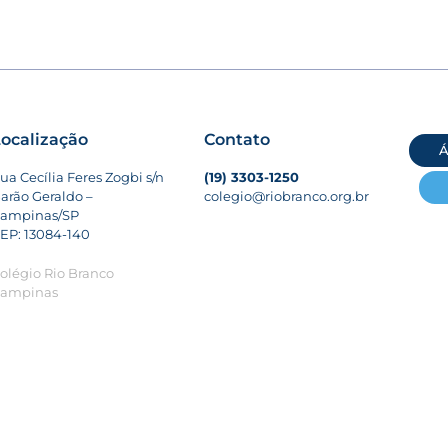
ocalização
Contato
Á
ua Cecília Feres Zogbi s/n
(19) 3303-1250
arão Geraldo –
colegio@riobranco.org.br
ampinas/SP
EP: 13084-140
olégio Rio Branco
ampinas