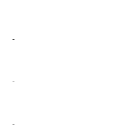
…
…
…