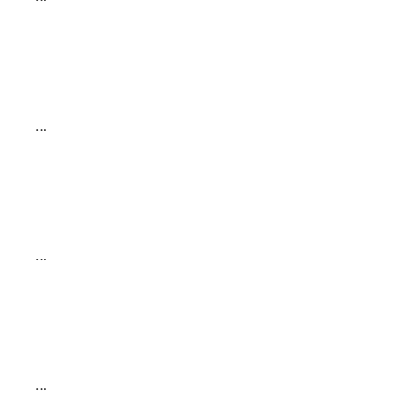
…
…
…