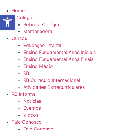
Ir
para
Home
Abrir a barra de ferramentas
o
O Colégio
conteúdo
Sobre o Colégio
Mantenedora
Cursos
Educação Infantil
Ensino Fundamental Anos Iniciais
Ensino Fundamental Anos Finais
Ensino Médio
RB +
RB Currículo Internacional
Atividades Extracurriculares
RB Informa
Notícias
Eventos
Vídeos
Fale Conosco
Fale Conosco