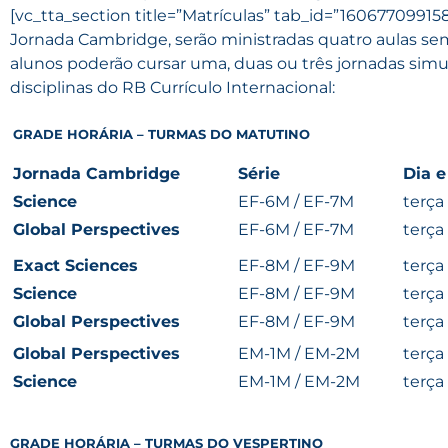
[vc_tta_section title=”Matrículas” tab_id=”160677099
Jornada Cambridge, serão ministradas quatro aulas sem
alunos poderão cursar uma, duas ou três jornadas simu
disciplinas do RB Currículo Internacional:
GRADE HORÁRIA – TURMAS DO MATUTINO
Jornada Cambridge
Série
Dia e
Science
EF-6M / EF-7M
terça
Global Perspectives
EF-6M / EF-7M
terça
Exact Sciences
EF-8M / EF-9M
terça
Science
EF-8M / EF-9M
terça
Global Perspectives
EF-8M / EF-9M
terça
Global Perspectives
EM-1M / EM-2M
terça
Science
EM-1M / EM-2M
terça
GRADE HORÁRIA – TURMAS DO VESPERTINO