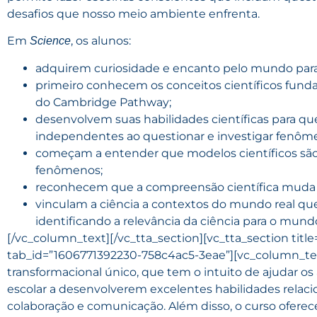
desafios que nosso meio ambiente enfrenta.
Em
, os alunos:
Science
adquirem curiosidade e encanto pelo mundo para e
primeiro conhecem os conceitos científicos funda
do Cambridge Pathway;
desenvolvem suas habilidades científicas para qu
independentes ao questionar e investigar fenôm
começam a entender que modelos científicos são 
fenômenos;
reconhecem que a compreensão científica muda
vinculam a ciência a contextos do mundo real que s
identificando a relevância da ciência para o mun
[/vc_column_text][/vc_tta_section][vc_tta_section titl
tab_id=”1606771392230-758c4ac5-3eae”][vc_column_te
transformacional único, que tem o intuito de ajudar o
escolar a desenvolverem excelentes habilidades relacion
colaboração e comunicação. Além disso, o curso oferece