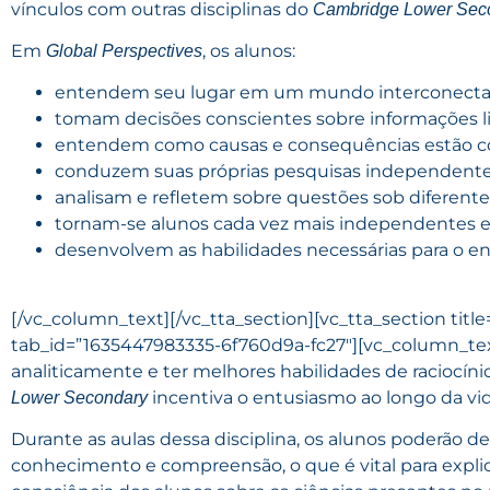
vínculos com outras disciplinas do
Cambridge Lower Sec
Em
, os alunos:
Global Perspectives
entendem seu lugar em um mundo interconecta
tomam decisões conscientes sobre informações lid
entendem como causas e consequências estão c
conduzem suas próprias pesquisas independente
analisam e refletem sobre questões sob diferente
tornam-se alunos cada vez mais independentes e 
desenvolvem as habilidades necessárias para o ensi
[/vc_column_text][/vc_tta_section][vc_tta_section titl
tab_id=”1635447983335-6f760d9a-fc27″][vc_column_te
analiticamente e ter melhores habilidades de raciocíni
incentiva o entusiasmo ao longo da vid
Lower Secondary
Durante as aulas dessa disciplina, os alunos poderão d
conhecimento e compreensão, o que é vital para expli