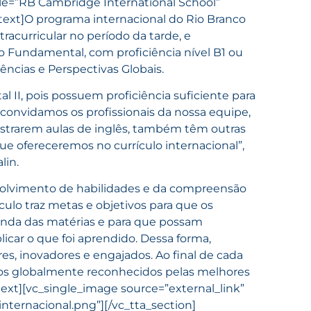
itle=”RB Cambridge International School”
ext]
O programa internacional do Rio Branco
acurricular no período da tarde, e
no Fundamental, com proficiência nível B1 ou
ências e Perspectivas Globais.
 II, pois possuem proficiência suficiente para
E convidamos os profissionais da nossa equipe,
istrarem aulas de inglês, também têm outras
 que ofereceremos no currículo internacional”,
lin.
nvolvimento de habilidades e da compreensão
ículo traz metas e objetivos para que os
nda das matérias e para que possam
licar o que foi aprendido. Dessa forma,
es, inovadores e engajados. Ao final de cada
dos globalmente reconhecidos pelas melhores
ext][vc_single_image source=”external_link”
internacional.png”][/vc_tta_section]