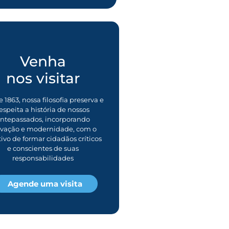
Venha
nos visitar
 1863, nossa filosofia preserva e
espeita a história de nossos
ntepassados, incorporando
ovação e modernidade, com o
tivo de formar cidadãos críticos
e conscientes de suas
responsabilidades
Agende uma visita