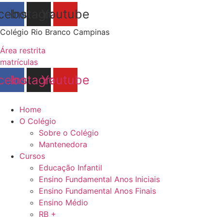
cebook
Instagram
Youtube
Colégio Rio Branco Campinas
Área restrita
matrículas
cebook
Instagram
Youtube
Home
O Colégio
Sobre o Colégio
Mantenedora
Cursos
Educação Infantil
Ensino Fundamental Anos Iniciais
Ensino Fundamental Anos Finais
Ensino Médio
RB +