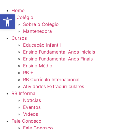
Ir
para
Home
Abrir a barra de ferramentas
o
O Colégio
conteúdo
Sobre o Colégio
Mantenedora
Cursos
Educação Infantil
Ensino Fundamental Anos Iniciais
Ensino Fundamental Anos Finais
Ensino Médio
RB +
RB Currículo Internacional
Atividades Extracurriculares
RB Informa
Notícias
Eventos
Vídeos
Fale Conosco
Fale Conosco