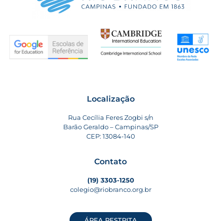
Localização
Rua Cecília Feres Zogbi s/n
Barão Geraldo – Campinas/SP
CEP: 13084-140
Contato
(19) 3303-1250
colegio@riobranco.org.br
ÁREA RESTRITA