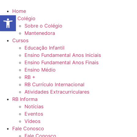
Ir
para
Home
Abrir a barra de ferramentas
o
O Colégio
conteúdo
Sobre o Colégio
Mantenedora
Cursos
Educação Infantil
Ensino Fundamental Anos Iniciais
Ensino Fundamental Anos Finais
Ensino Médio
RB +
RB Currículo Internacional
Atividades Extracurriculares
RB Informa
Notícias
Eventos
Vídeos
Fale Conosco
Fale Conosco