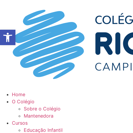
Ir
para
o
conteúdo
Abrir a barra de ferramentas
Home
O Colégio
Sobre o Colégio
Mantenedora
Cursos
Educação Infantil