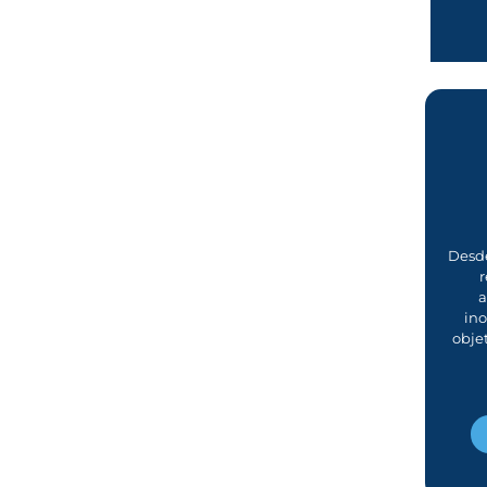
Desde
r
a
in
obje