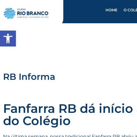
HOME
O COL
Abrir a barra de ferramentas
RB Informa
Fanfarra RB dá iníci
do Colégio
Na última semana, nossa tradicional Fanfarra RB abriu a