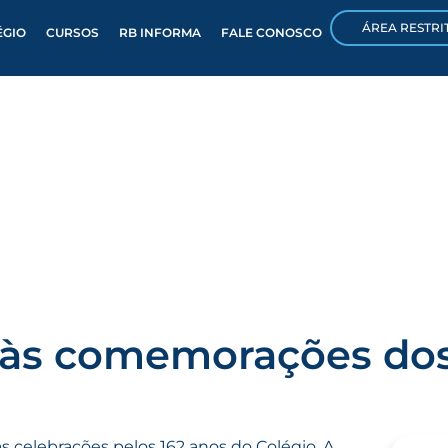
ÁREA RESTRI
ÉGIO
CURSOS
RB INFORMA
FALE CONOSCO
o às comemorações dos
s celebrações pelos 162 anos do Colégio. A