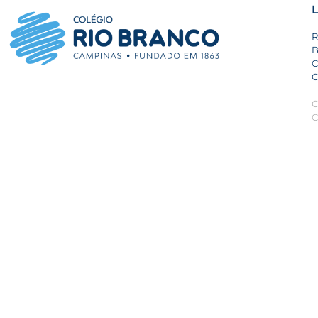
L
R
B
C
C
C
C