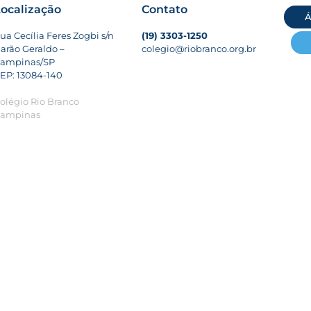
ocalização
Contato
Á
ua Cecília Feres Zogbi s/n
(19) 3303-1250
arão Geraldo –
colegio@riobranco.org.br
ampinas/SP
EP: 13084-140
olégio Rio Branco
ampinas