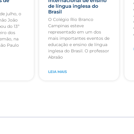
s de
internacional de ensino
de língua inglesa do
Brasil
de julho, o
O Colégio Rio Branco
mão João
Campinas esteve
pou do 13º
representado em um dos
iro dos
mais importantes eventos de
lemão, na
educação e ensino de língua
São Paulo
inglesa do Brasil. O professor
Abraão
LEIA MAIS