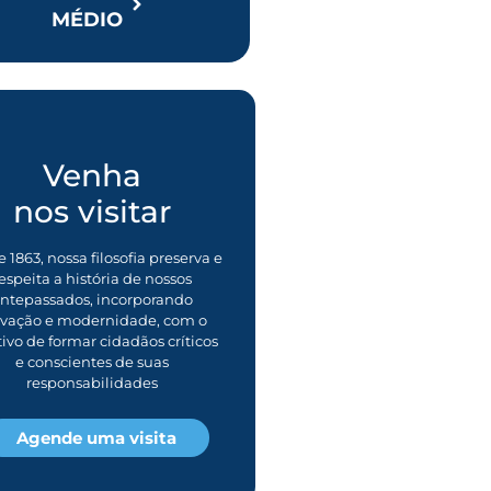
MÉDIO
Venha
nos visitar
 1863, nossa filosofia preserva e
espeita a história de nossos
ntepassados, incorporando
ovação e modernidade, com o
tivo de formar cidadãos críticos
e conscientes de suas
responsabilidades
Agende uma visita