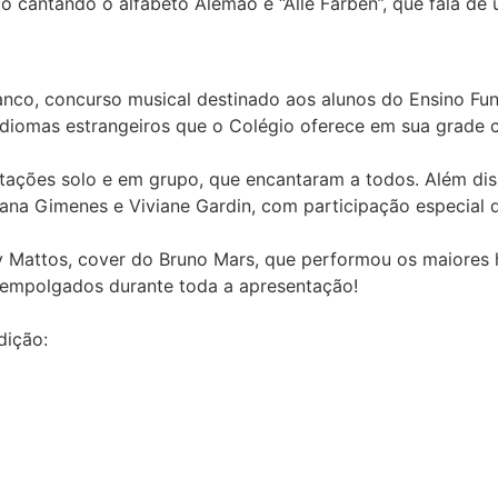
nto cantando o alfabeto Alemão e “Alle Farben”, que fala de
anco, concurso musical destinado aos alunos do Ensino Fun
iomas estrangeiros que o Colégio oferece em sua grade cu
ntações solo e em grupo, que encantaram a todos. Além dis
Rosana Gimenes e Viviane Gardin, com participação especial
Mattos, cover do Bruno Mars, que performou os maiores hit
empolgados durante toda a apresentação!
dição: