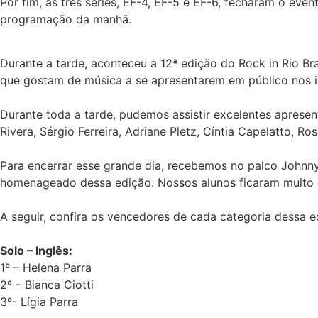
Por fim, as três séries, EF-4, EF-5 e EF-6, fecharam o eve
programação da manhã.
Durante a tarde, aconteceu a 12ª edição do Rock in Rio Br
que gostam de música a se apresentarem em público nos id
Durante toda a tarde, pudemos assistir excelentes aprese
Rivera, Sérgio Ferreira, Adriane Pletz, Cíntia Capelatto, 
Para encerrar esse grande dia, recebemos no palco Johnny 
homenageado dessa edição. Nossos alunos ficaram muito 
A seguir, confira os vencedores de cada categoria dessa e
Solo – Inglês:
1º – Helena Parra
2º – Bianca Ciotti
3º- Lígia Parra