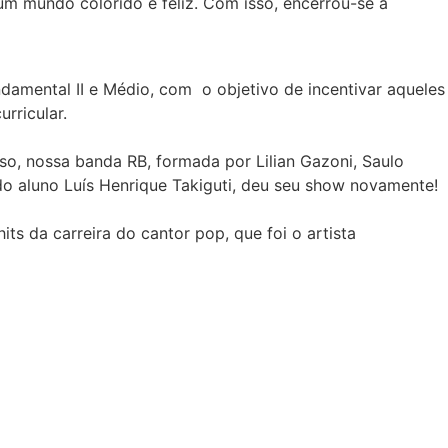
 um mundo colorido e feliz. Com isso, encerrou-se a
damental II e Médio, com o objetivo de incentivar aqueles
rricular.
so, nossa banda RB, formada por Lilian Gazoni, Saulo
 do aluno Luís Henrique Takiguti, deu seu show novamente!
s da carreira do cantor pop, que foi o artista