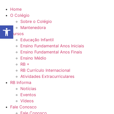
Ir
para
Home
o
O Colégio
conteúdo
Sobre o Colégio
Abrir a barra de ferramentas
Mantenedora
Cursos
Educação Infantil
Ensino Fundamental Anos Iniciais
Ensino Fundamental Anos Finais
Ensino Médio
RB +
RB Currículo Internacional
Atividades Extracurriculares
RB Informa
Notícias
Eventos
Vídeos
Fale Conosco
Fale Conosco