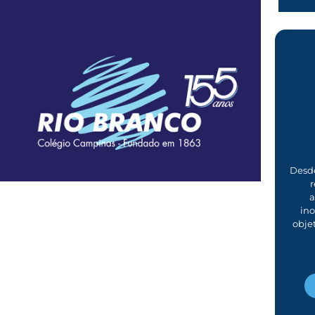
Desde
r
a
in
obje