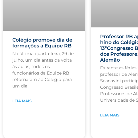
Professor RB a
Colégio promove dia de
hino do Colégi
formações à Equipe RB
13ºCongresso B
Na última quarta-feira, 29 de
dos Professore
Alemão
julho, um dia antes da volta
às aulas, todos os
Durante as férias 
funcionários da Equipe RB
professor de Ale
retornaram ao Colégio para
Scanavini partici
um dia
Congresso Brasile
Professores de A
Universidade de 
LEIA MAIS
LEIA MAIS