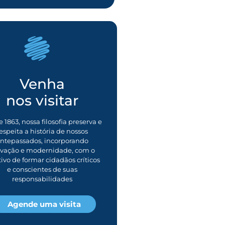
Venha
nos visitar
 1863, nossa filosofia preserva e
espeita a história de nossos
ntepassados, incorporando
ovação e modernidade, com o
tivo de formar cidadãos críticos
e conscientes de suas
responsabilidades
Agende uma visita