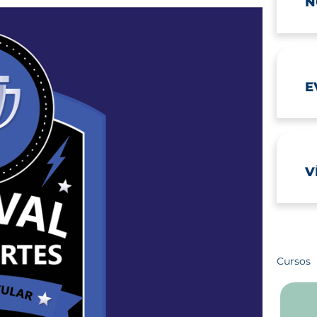
N
E
V
Cursos