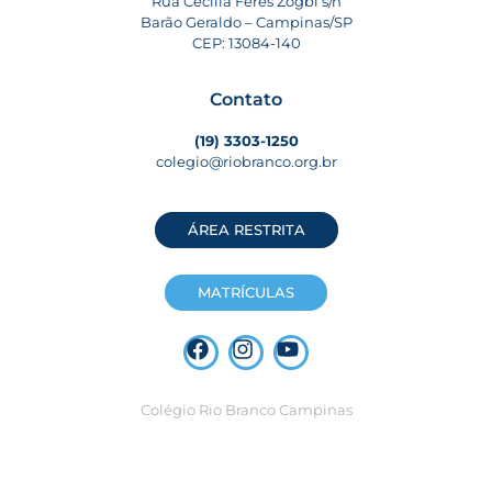
Rua Cecília Feres Zogbi s/n
Barão Geraldo – Campinas/SP
CEP: 13084-140
Contato
(19) 3303-1250
colegio@riobranco.org.br
ÁREA RESTRITA
MATRÍCULAS
Colégio Rio Branco Campinas