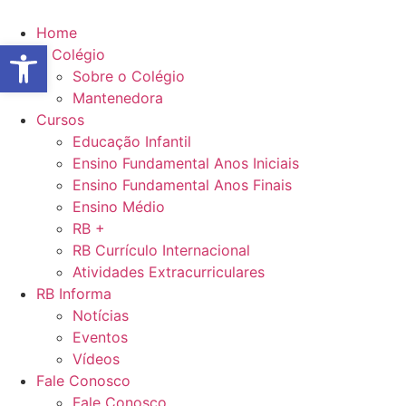
Ir
para
Home
Abrir a barra de ferramentas
o
O Colégio
conteúdo
Sobre o Colégio
Mantenedora
Cursos
Educação Infantil
Ensino Fundamental Anos Iniciais
Ensino Fundamental Anos Finais
Ensino Médio
RB +
RB Currículo Internacional
Atividades Extracurriculares
RB Informa
Notícias
Eventos
Vídeos
Fale Conosco
Fale Conosco