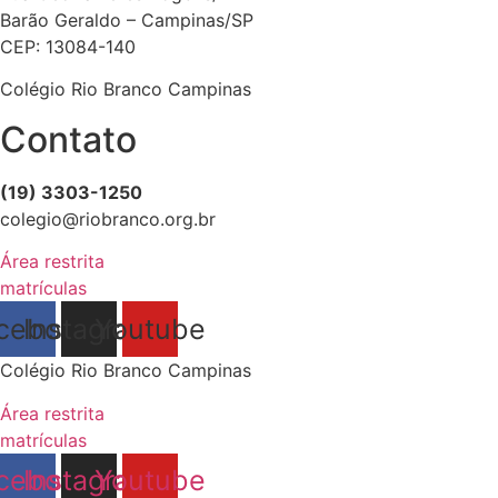
Barão Geraldo – Campinas/SP
CEP: 13084-140
Colégio Rio Branco Campinas
Contato
(19) 3303-1250
colegio@riobranco.org.br
Área restrita
matrículas
cebook
Instagram
Youtube
Colégio Rio Branco Campinas
Área restrita
matrículas
cebook
Instagram
Youtube