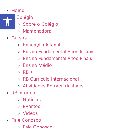
Ir
para
Home
Abrir a barra de ferramentas
o
O Colégio
conteúdo
Sobre o Colégio
Mantenedora
Cursos
Educação Infantil
Ensino Fundamental Anos Iniciais
Ensino Fundamental Anos Finais
Ensino Médio
RB +
RB Currículo Internacional
Atividades Extracurriculares
RB Informa
Notícias
Eventos
Vídeos
Fale Conosco
Fale Conosco