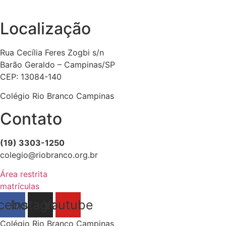
Localização
Rua Cecília Feres Zogbi s/n
Barão Geraldo – Campinas/SP
CEP: 13084-140
Colégio Rio Branco Campinas
Contato
(19) 3303-1250
colegio@riobranco.org.br
Área restrita
matrículas
cebook
Instagram
Youtube
Colégio Rio Branco Campinas