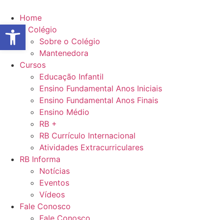
Ir
para
Home
Abrir a barra de ferramentas
o
O Colégio
conteúdo
Sobre o Colégio
Mantenedora
Cursos
Educação Infantil
Ensino Fundamental Anos Iniciais
Ensino Fundamental Anos Finais
Ensino Médio
RB +
RB Currículo Internacional
Atividades Extracurriculares
RB Informa
Notícias
Eventos
Vídeos
Fale Conosco
Fale Conosco