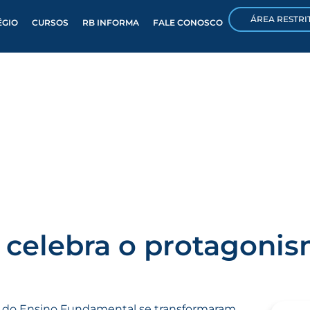
ÁREA RESTRI
ÉGIO
CURSOS
RB INFORMA
FALE CONOSCO
celebra o protagonism
no do Ensino Fundamental se transformaram