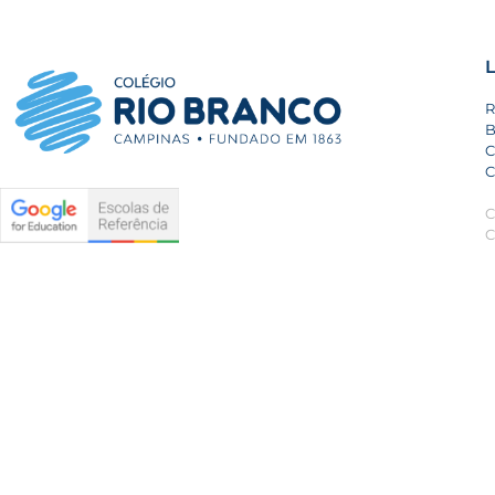
L
R
B
C
C
C
C