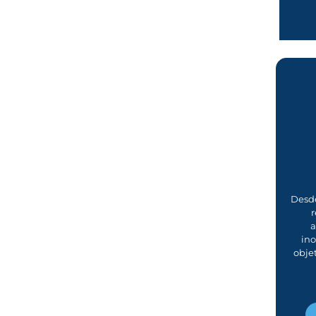
Desde
r
a
in
obje