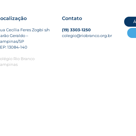
ocalização
Contato
Á
ua Cecília Feres Zogbi s/n
(19) 3303-1250
arão Geraldo –
colegio@riobranco.org.br
ampinas/SP
EP: 13084-140
olégio Rio Branco
ampinas