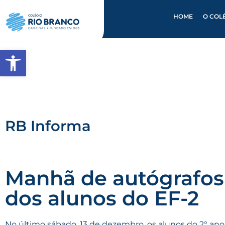
HOME
O COL
Abrir a barra de ferramentas
RB Informa
Manhã de autógrafos 
dos alunos do EF-2
No último sábado, 13 de dezembro, os alunos do 2° a