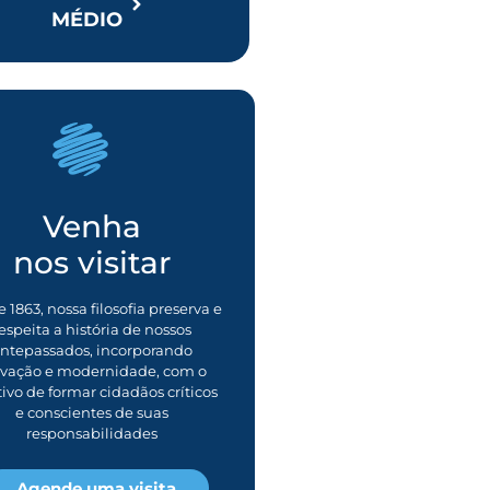
MÉDIO
Venha
nos visitar
 1863, nossa filosofia preserva e
espeita a história de nossos
ntepassados, incorporando
ovação e modernidade, com o
tivo de formar cidadãos críticos
e conscientes de suas
responsabilidades
Agende uma visita