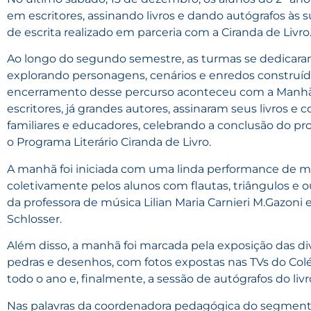
em escritores, assinando livros e dando autógrafos às 
de escrita realizado em parceria com a Ciranda de Livro
Ao longo do segundo semestre, as turmas se dedicaram à
explorando personagens, cenários e enredos construído
encerramento desse percurso aconteceu com a Manhã
escritores, já grandes autores, assinaram seus livros
familiares e educadores, celebrando a conclusão do pr
o Programa Literário Ciranda de Livro.
A manhã foi iniciada com uma linda performance de mús
coletivamente pelos alunos com flautas, triângulos e 
da professora de música Lilian Maria Carnieri M.Gazoni 
Schlosser.
Além disso, a manhã foi marcada pela exposição das div
pedras e desenhos, com fotos expostas nas TVs do Colé
todo o ano e, finalmente, a sessão de autógrafos do livr
Nas palavras da coordenadora pedagógica do segmento,