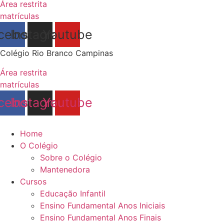
Área restrita
matrículas
cebook
Instagram
Youtube
Colégio Rio Branco Campinas
Área restrita
matrículas
cebook
Instagram
Youtube
Home
O Colégio
Sobre o Colégio
Mantenedora
Cursos
Educação Infantil
Ensino Fundamental Anos Iniciais
Ensino Fundamental Anos Finais