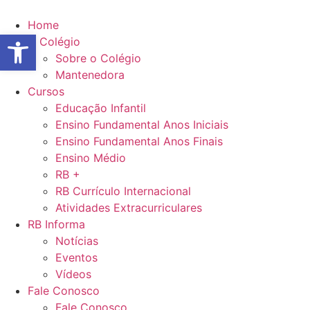
Ir
para
Home
Abrir a barra de ferramentas
o
O Colégio
conteúdo
Sobre o Colégio
Mantenedora
Cursos
Educação Infantil
Ensino Fundamental Anos Iniciais
Ensino Fundamental Anos Finais
Ensino Médio
RB +
RB Currículo Internacional
Atividades Extracurriculares
RB Informa
Notícias
Eventos
Vídeos
Fale Conosco
Fale Conosco