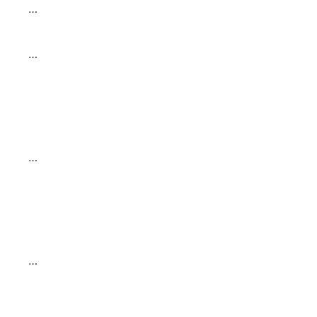
…
…
…
…