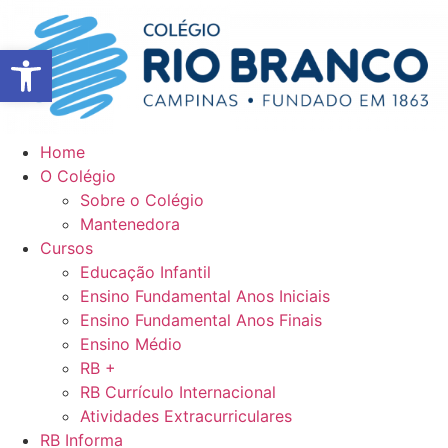
Ir
para
Abrir a barra de ferramentas
o
conteúdo
Home
O Colégio
Sobre o Colégio
Mantenedora
Cursos
Educação Infantil
Ensino Fundamental Anos Iniciais
Ensino Fundamental Anos Finais
Ensino Médio
RB +
RB Currículo Internacional
Atividades Extracurriculares
RB Informa