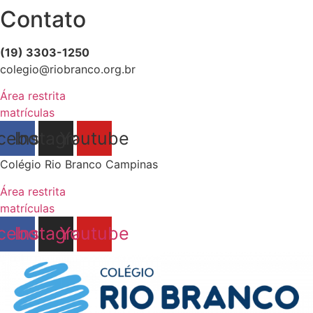
Contato
(19) 3303-1250
colegio@riobranco.org.br
Área restrita
matrículas
cebook
Instagram
Youtube
Colégio Rio Branco Campinas
Área restrita
matrículas
cebook
Instagram
Youtube