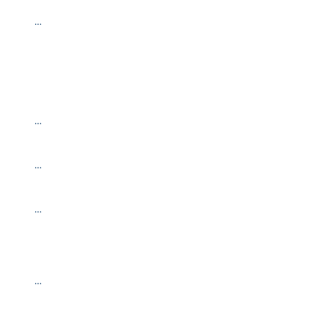
…
…
…
…
…