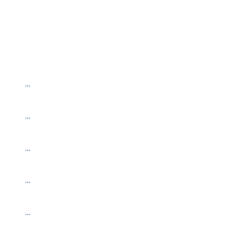
…
…
…
…
…