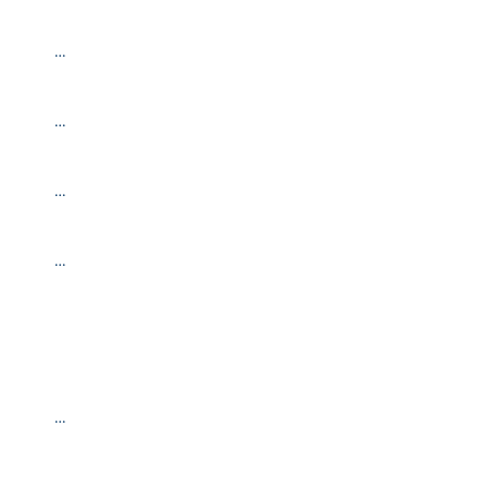
…
…
…
…
…