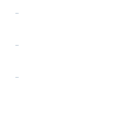
…
…
…