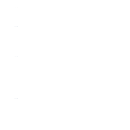
…
…
…
…