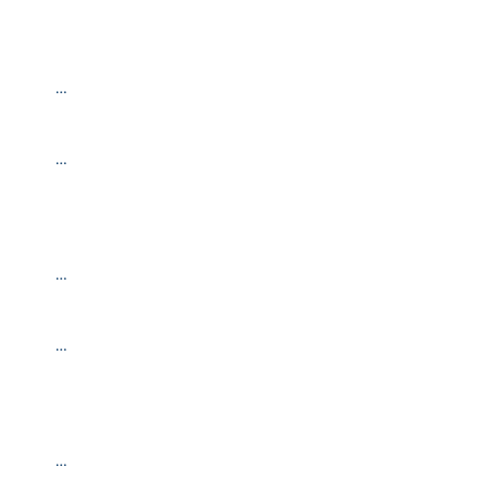
…
…
…
…
…