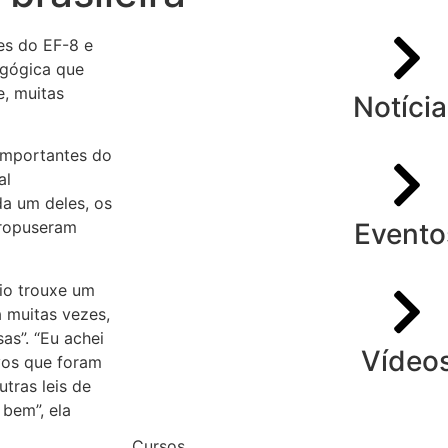
es do EF-8 e
agógica que
e, muitas
Notícia
 importantes do
al
a um deles, os
Evento
propuseram
eio trouxe um
á muitas vezes,
as”. “Eu achei
Vídeo
vos que foram
utras leis de
bem”, ela
Cursos