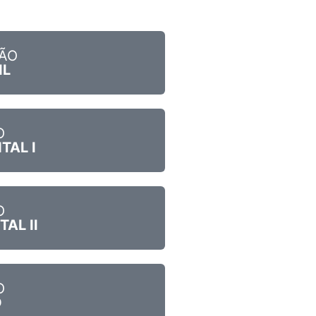
ÃO
IL
O
TAL I
O
AL II
O
O