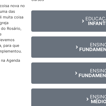
 coisa nova no
huma das
i muita coisa
EDUCAÇ
greja
INFANT
 do Rosário,
e
 devemos
ENSIN
a, para que
FUNDAMEN
omplementou.
s na Agenda
ENSIN
FUNDAMENT
ENSIN
MÉDI