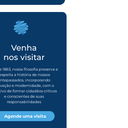
Venha
nos visitar
 1863, nossa filosofia preserva e
espeita a história de nossos
ntepassados, incorporando
ovação e modernidade, com o
tivo de formar cidadãos críticos
e conscientes de suas
responsabilidades
Agende uma visita