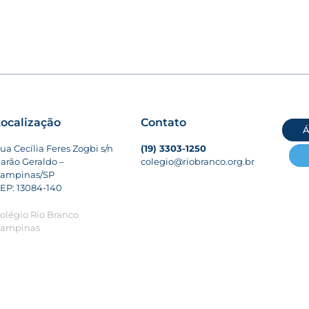
ocalização
Contato
Á
ua Cecília Feres Zogbi s/n
(19) 3303-1250
arão Geraldo –
colegio@riobranco.org.br
ampinas/SP
EP: 13084-140
olégio Rio Branco
ampinas