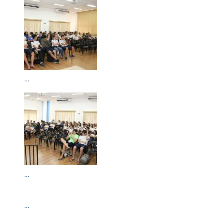
…
…
…