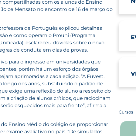
N
am compartilhadas com os alunos do Ensino
a Joice Mensato no encontro de 16 de março do
rofessora de Português explicou detalhes
e são e como operam o Prouni (Programa
E
Unificada); esclareceu dúvidas sobre o novo
gras de conduta em dias de provas.
ativo para o ingresso em universidades que
cipantes, porém há um esforço dos órgãos
V
sejam aprimoradas a cada edição. “A Fuvest,
o longo dos anos, substituindo o padrão de
 que exige uma reflexão do aluno a respeito do
m a criação de alunos críticos, que raciocinam
erão esquecidos mais para frente”, afirma a
Cursos
e do Ensino Médio do colégio de proporcionar
er exame avaliativo no país. “De simulados