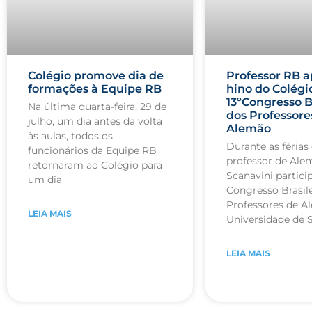
Colégio promove dia de
Professor RB a
formações à Equipe RB
hino do Colégi
13ºCongresso B
Na última quarta-feira, 29 de
dos Professore
julho, um dia antes da volta
Alemão
às aulas, todos os
Durante as férias 
funcionários da Equipe RB
professor de Ale
retornaram ao Colégio para
Scanavini partici
um dia
Congresso Brasile
Professores de A
LEIA MAIS
Universidade de 
LEIA MAIS