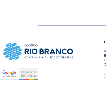
L
R
B
C
C
C
C