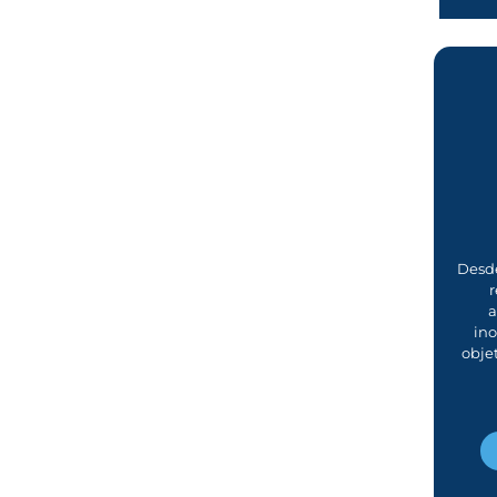
Desde
r
a
in
obje