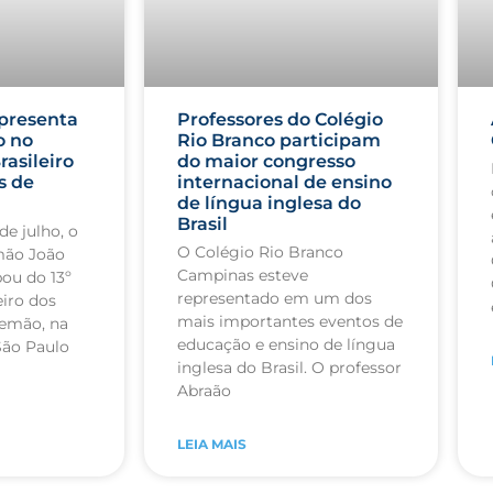
presenta
Professores do Colégio
o no
Rio Branco participam
rasileiro
do maior congresso
s de
internacional de ensino
de língua inglesa do
Brasil
de julho, o
O Colégio Rio Branco
mão João
Campinas esteve
pou do 13º
representado em um dos
iro dos
mais importantes eventos de
lemão, na
educação e ensino de língua
São Paulo
inglesa do Brasil. O professor
Abraão
LEIA MAIS