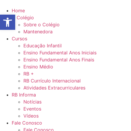
Ir
para
Home
Abrir a barra de ferramentas
o
O Colégio
conteúdo
Sobre o Colégio
Mantenedora
Cursos
Educação Infantil
Ensino Fundamental Anos Iniciais
Ensino Fundamental Anos Finais
Ensino Médio
RB +
RB Currículo Internacional
Atividades Extracurriculares
RB Informa
Notícias
Eventos
Vídeos
Fale Conosco
Fale Conosco