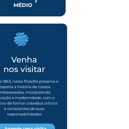
MÉDIO
Venha
nos visitar
 1863, nossa filosofia preserva e
espeita a história de nossos
ntepassados, incorporando
ovação e modernidade, com o
tivo de formar cidadãos críticos
e conscientes de suas
responsabilidades
Agende uma visita