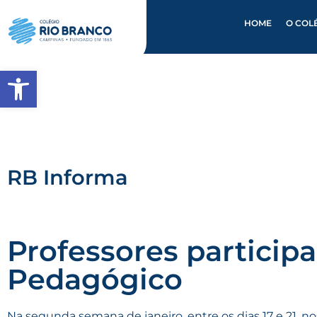
HOME
O COL
Abrir a barra de ferramentas
RB Informa
Professores partici
Pedagógico
Na segunda semana de janeiro, entre os dias 17 e 21, no