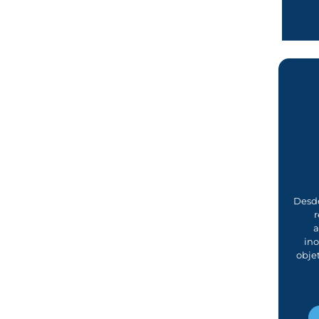
Desde
r
a
in
obje