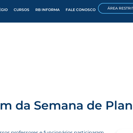
ÁREA RESTRI
ÉGIO
CURSOS
RB INFORMA
FALE CONOSCO
pam da Semana de Pla
ssos professores e funcionários participaram