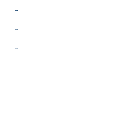
…
…
…