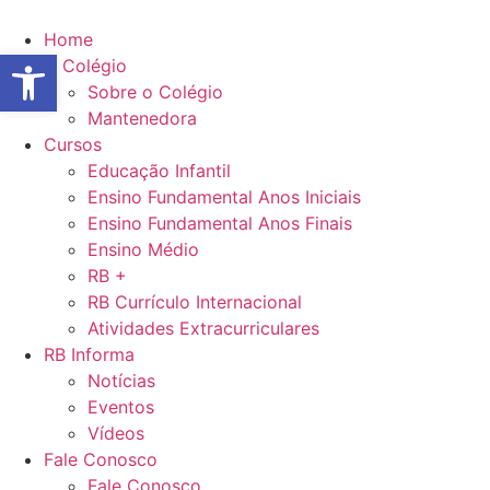
Ir
para
Home
Abrir a barra de ferramentas
o
O Colégio
conteúdo
Sobre o Colégio
Mantenedora
Cursos
Educação Infantil
Ensino Fundamental Anos Iniciais
Ensino Fundamental Anos Finais
Ensino Médio
RB +
RB Currículo Internacional
Atividades Extracurriculares
RB Informa
Notícias
Eventos
Vídeos
Fale Conosco
Fale Conosco