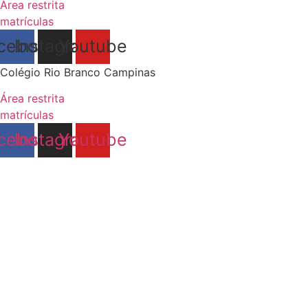
Área restrita
matrículas
cebook
Instagram
Youtube
Colégio Rio Branco Campinas
Área restrita
matrículas
cebook
Instagram
Youtube