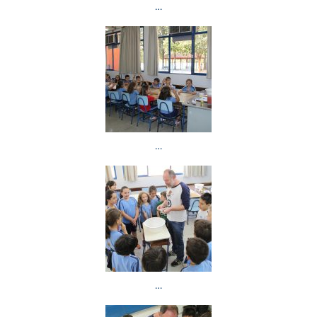
…
…
…