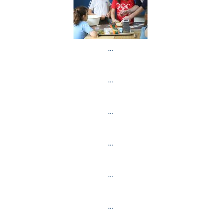
…
…
…
…
…
…