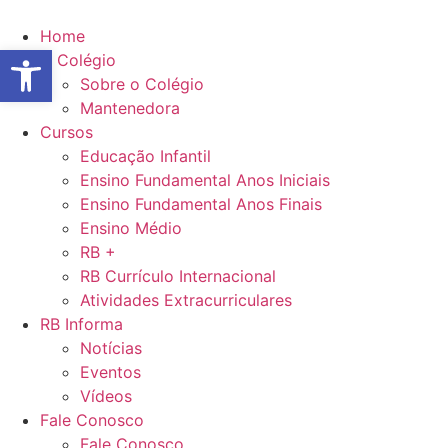
Ir
para
Home
Abrir a barra de ferramentas
o
O Colégio
conteúdo
Sobre o Colégio
Mantenedora
Cursos
Educação Infantil
Ensino Fundamental Anos Iniciais
Ensino Fundamental Anos Finais
Ensino Médio
RB +
RB Currículo Internacional
Atividades Extracurriculares
RB Informa
Notícias
Eventos
Vídeos
Fale Conosco
Fale Conosco