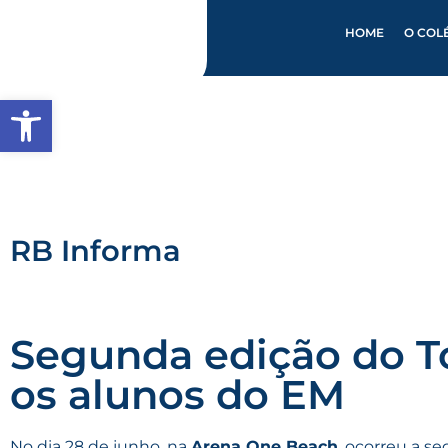
HOME
O COL
Abrir a barra de ferramentas
RB Informa
Segunda edição do T
os alunos do EM
No dia 28 de junho, na
Arena One Beach
, ocorreu a s