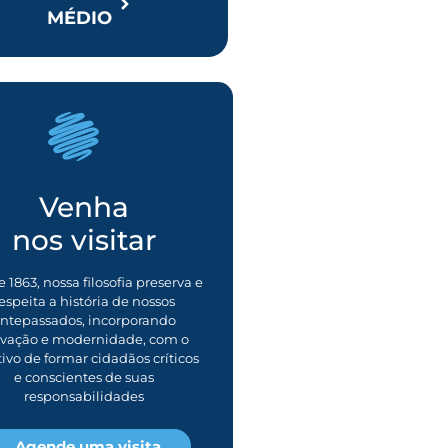
MÉDIO
Venha
nos visitar
 1863, nossa filosofia preserva e
espeita a história de nossos
ntepassados, incorporando
ovação e modernidade, com o
tivo de formar cidadãos críticos
e conscientes de suas
responsabilidades
Agende uma visita