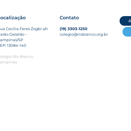
ocalização
Contato
Á
ua Cecília Feres Zogbi s/n
(19) 3303-1250
arão Geraldo –
colegio@riobranco.org.br
ampinas/SP
EP: 13084-140
olégio Rio Branco
ampinas