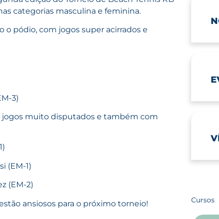
as categorias masculina e feminina.
N
o o pódio, com jogos super acirrados e
E
EM-3)
com jogos muito disputados e também com
V
1)
i (EM-1)
ez (EM-2)
Cursos
stão ansiosos para o próximo torneio!