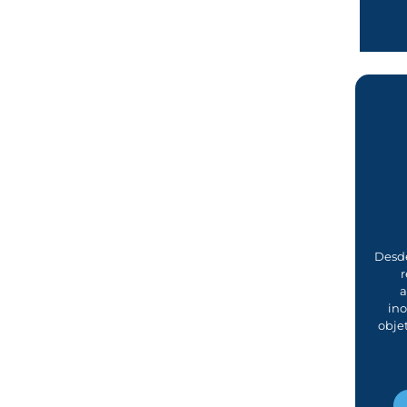
Desde
r
a
in
obje