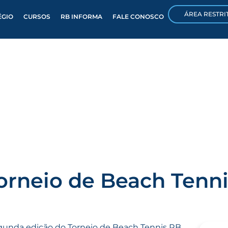
ÁREA RESTRI
ÉGIO
CURSOS
RB INFORMA
FALE CONOSCO
orneio de Beach Tenni
egunda edição do Torneio de Beach Tennis RB