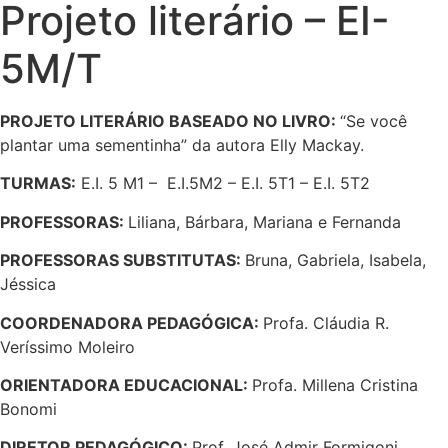
Projeto literário – EI-
5M/T
PROJETO LITERÁRIO BASEADO NO LIVRO:
“Se você
plantar uma sementinha” da autora Elly Mackay.
TURMAS:
E.I. 5 M1 – E.I.5M2 – E.I. 5T1 – E.I. 5T2
PROFESSORAS:
Liliana, Bárbara, Mariana e Fernanda
PROFESSORAS SUBSTITUTAS
:
Bruna, Gabriela, Isabela,
Jéssica
COORDENADORA PEDAGÓGICA:
Profa.
Cláudia R.
Veríssimo Moleiro
ORIENTADORA EDUCACIONAL:
Profa. Millena Cristina
Bonomi
DIRETOR PEDAGÓGICO:
Prof. José Admir Formigoni