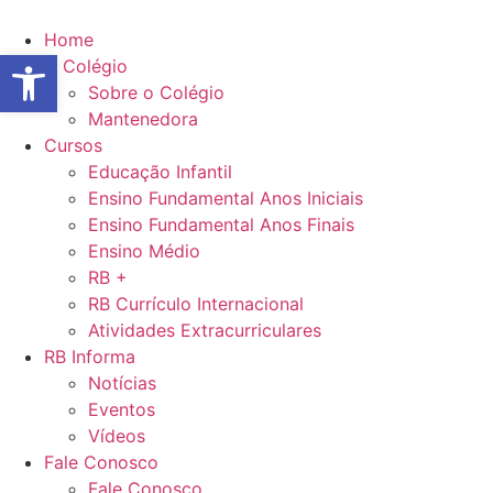
Ir
para
Home
Abrir a barra de ferramentas
o
O Colégio
conteúdo
Sobre o Colégio
Mantenedora
Cursos
Educação Infantil
Ensino Fundamental Anos Iniciais
Ensino Fundamental Anos Finais
Ensino Médio
RB +
RB Currículo Internacional
Atividades Extracurriculares
RB Informa
Notícias
Eventos
Vídeos
Fale Conosco
Fale Conosco