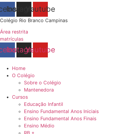
cebook
Instagram
Youtube
Colégio Rio Branco Campinas
Área restrita
matrículas
cebook
Instagram
Youtube
Home
O Colégio
Sobre o Colégio
Mantenedora
Cursos
Educação Infantil
Ensino Fundamental Anos Iniciais
Ensino Fundamental Anos Finais
Ensino Médio
RB +