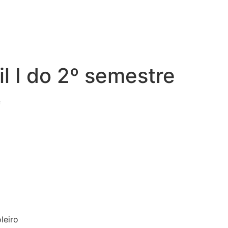
til I do 2º semestre
s
leiro