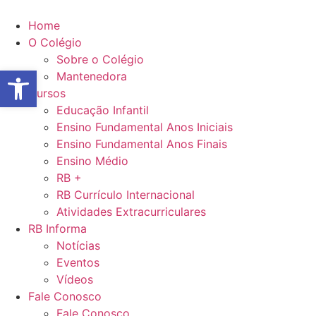
Ir
para
Home
o
O Colégio
conteúdo
Sobre o Colégio
Abrir a barra de ferramentas
Mantenedora
Cursos
Educação Infantil
Ensino Fundamental Anos Iniciais
Ensino Fundamental Anos Finais
Ensino Médio
RB +
RB Currículo Internacional
Atividades Extracurriculares
RB Informa
Notícias
Eventos
Vídeos
Fale Conosco
Fale Conosco