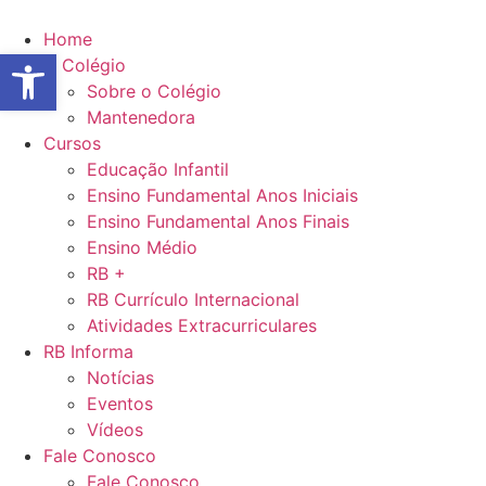
Ir
para
Home
Abrir a barra de ferramentas
o
O Colégio
conteúdo
Sobre o Colégio
Mantenedora
Cursos
Educação Infantil
Ensino Fundamental Anos Iniciais
Ensino Fundamental Anos Finais
Ensino Médio
RB +
RB Currículo Internacional
Atividades Extracurriculares
RB Informa
Notícias
Eventos
Vídeos
Fale Conosco
Fale Conosco