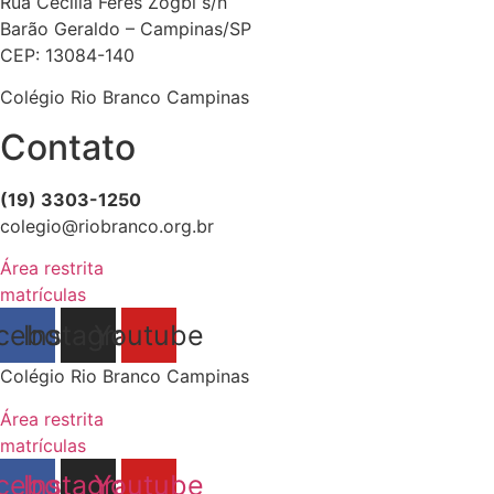
Rua Cecília Feres Zogbi s/n
Barão Geraldo – Campinas/SP
CEP: 13084-140
Colégio Rio Branco Campinas
Contato
(19) 3303-1250
colegio@riobranco.org.br
Área restrita
matrículas
cebook
Instagram
Youtube
Colégio Rio Branco Campinas
Área restrita
matrículas
cebook
Instagram
Youtube