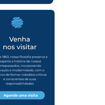
Venha
nos visitar
 1863, nossa filosofia preserva e
espeita a história de nossos
ntepassados, incorporando
ovação e modernidade, com o
tivo de formar cidadãos críticos
e conscientes de suas
responsabilidades
Agende uma visita