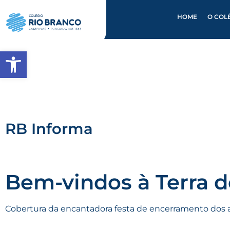
HOME
O COL
Abrir a barra de ferramentas
RB Informa
Bem-vindos à Terra 
Cobertura da encantadora festa de encerramento dos al