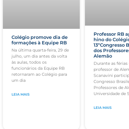
Professor RB a
Colégio promove dia de
hino do Colégi
formações à Equipe RB
13ºCongresso B
Na última quarta-feira, 29 de
dos Professore
Alemão
julho, um dia antes da volta
às aulas, todos os
Durante as férias 
funcionários da Equipe RB
professor de Ale
retornaram ao Colégio para
Scanavini partici
um dia
Congresso Brasile
Professores de A
Universidade de 
LEIA MAIS
LEIA MAIS