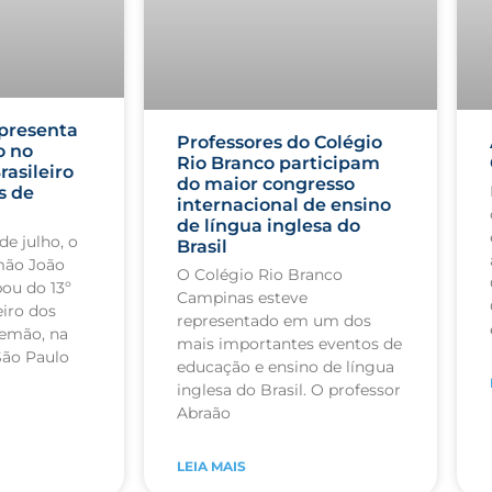
presenta
Professores do Colégio
o no
Rio Branco participam
rasileiro
do maior congresso
s de
internacional de ensino
de língua inglesa do
de julho, o
Brasil
mão João
O Colégio Rio Branco
pou do 13º
Campinas esteve
iro dos
representado em um dos
lemão, na
mais importantes eventos de
São Paulo
educação e ensino de língua
inglesa do Brasil. O professor
Abraão
LEIA MAIS