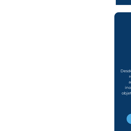
Desde
r
a
in
obje