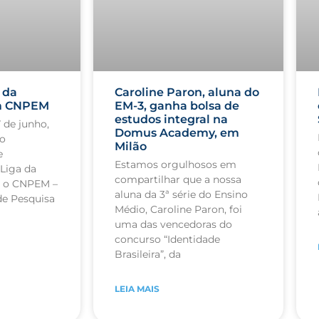
 da
Caroline Paron, aluna do
am CNPEM
EM-3, ganha bolsa de
estudos integral na
7 de junho,
Domus Academy, em
so
Milão
e
Estamos orgulhosos em
Liga da
compartilhar que a nossa
am o CNPEM –
aluna da 3ª série do Ensino
de Pesquisa
Médio, Caroline Paron, foi
uma das vencedoras do
concurso “Identidade
Brasileira”, da
LEIA MAIS