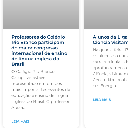
Professores do Colégio
Alunos da Liga
Rio Branco participam
Ciência visit
do maior congresso
Na quarta-feira, 1
internacional de ensino
os alunos do cur
de língua inglesa do
extracurricular d
Brasil
aprofundamento 
O Colégio Rio Branco
Ciência, visitar
Campinas esteve
Centro Nacional 
representado em um dos
em Energia
mais importantes eventos de
educação e ensino de língua
LEIA MAIS
inglesa do Brasil. O professor
Abraão
LEIA MAIS