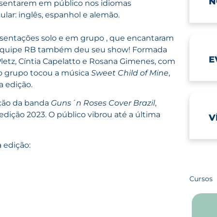
N
esentarem em público nos idiomas
ular: inglês, espanhol e alemão.
resentações solo e em grupo , que encantaram
da equipe RB também deu seu show! Formada
E
e Pletz, Cíntia Capelatto e Rosana Gimenes, com
, o grupo tocou a música
Sweet Child of Mine
,
 edição.
ação da banda
Guns´n Roses Cover Brazil
,
dição 2023. O público vibrou até a última
V
 edição:
Cursos