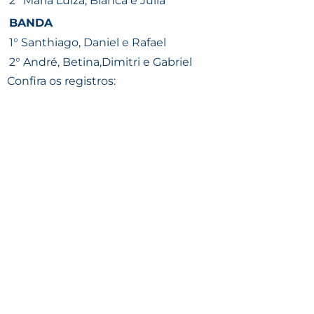
2º Maria Luiza, Bianca e Júlia
BANDA
1° Santhiago, Daniel e Rafael
2° André, Betina,Dimitri e Gabriel
Confira os registros: