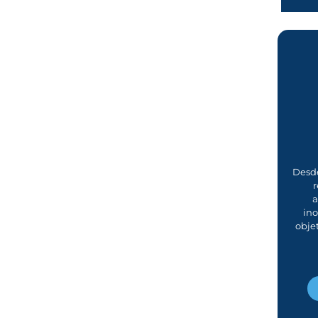
Desde
r
a
in
obje