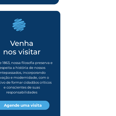
Venha
nos visitar
 1863, nossa filosofia preserva e
espeita a história de nossos
ntepassados, incorporando
ovação e modernidade, com o
tivo de formar cidadãos críticos
e conscientes de suas
responsabilidades
Agende uma visita