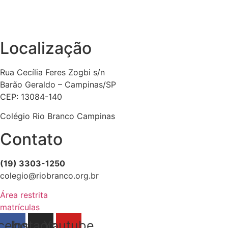
Localização
Rua Cecília Feres Zogbi s/n
Barão Geraldo – Campinas/SP
CEP: 13084-140
Colégio Rio Branco Campinas
Contato
(19) 3303-1250
colegio@riobranco.org.br
Área restrita
matrículas
cebook
Instagram
Youtube