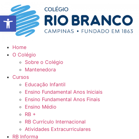
Ir
para
Abrir a barra de ferramentas
o
conteúdo
Home
O Colégio
Sobre o Colégio
Mantenedora
Cursos
Educação Infantil
Ensino Fundamental Anos Iniciais
Ensino Fundamental Anos Finais
Ensino Médio
RB +
RB Currículo Internacional
Atividades Extracurriculares
RB Informa