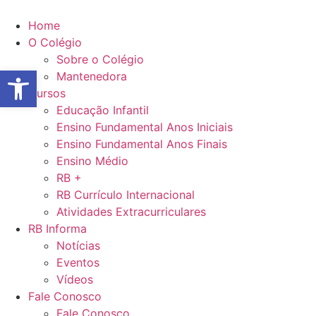
Ir
para
Home
o
O Colégio
conteúdo
Sobre o Colégio
Abrir a barra de ferramentas
Mantenedora
Cursos
Educação Infantil
Ensino Fundamental Anos Iniciais
Ensino Fundamental Anos Finais
Ensino Médio
RB +
RB Currículo Internacional
Atividades Extracurriculares
RB Informa
Notícias
Eventos
Vídeos
Fale Conosco
Fale Conosco