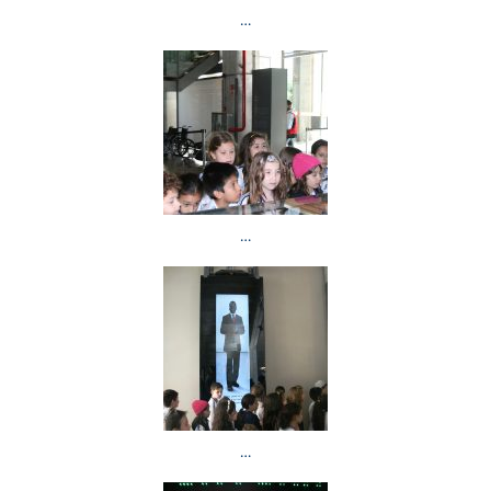
…
…
…