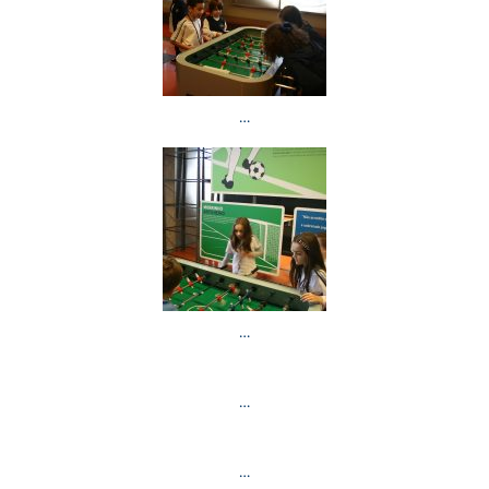
…
…
…
…