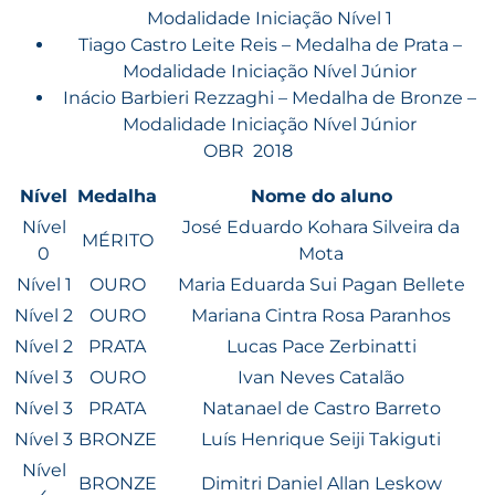
Modalidade Iniciação Nível 1
Tiago Castro Leite Reis – Medalha de Prata –
Modalidade Iniciação Nível Júnior
Inácio Barbieri Rezzaghi – Medalha de Bronze –
Modalidade Iniciação Nível Júnior
OBR 2018
Nível
Medalha
Nome do aluno
Nível
José Eduardo Kohara Silveira da
MÉRITO
0
Mota
Nível 1
OURO
Maria Eduarda Sui Pagan Bellete
Nível 2
OURO
Mariana Cintra Rosa Paranhos
Nível 2
PRATA
Lucas Pace Zerbinatti
Nível 3
OURO
Ivan Neves Catalão
Nível 3
PRATA
Natanael de Castro Barreto
Nível 3
BRONZE
Luís Henrique Seiji Takiguti
Nível
BRONZE
Dimitri Daniel Allan Leskow