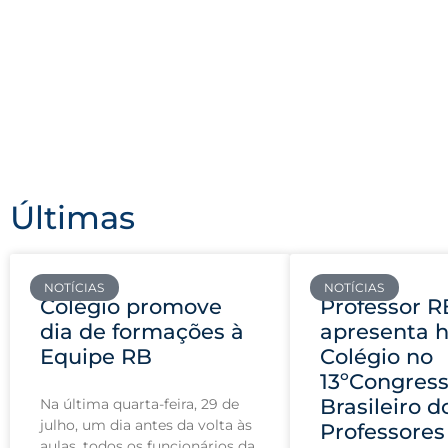
Últimas
NOTÍCIAS
NOTÍCIAS
Colégio promove
Professor R
dia de formações à
apresenta h
Equipe RB
Colégio no
13ºCongres
Brasileiro d
Na última quarta-feira, 29 de
julho, um dia antes da volta às
Professores
aulas, todos os funcionários da