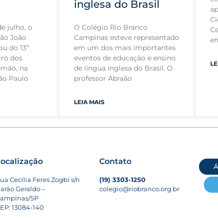
inglesa do Brasil
ap
Ci
e julho, o
O Colégio Rio Branco
Ce
mão João
Campinas esteve representado
e
ou do 13º
em um dos mais importantes
iro dos
eventos de educação e ensino
LE
emão, na
de língua inglesa do Brasil. O
ão Paulo
professor Abraão
LEIA MAIS
ocalização
Contato
Á
ua Cecília Feres Zogbi s/n
(19) 3303-1250
arão Geraldo –
colegio@riobranco.org.br
ampinas/SP
EP: 13084-140