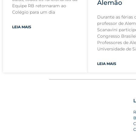
Alemão
Equipe RB retornaram ao
Colégio para um dia
Durante as férias d
professor de Ale
LEIA MAIS
Scanavini particip
Congresso Brasile
Professores de Al
Universidade de S
LEIA MAIS
L
R
B
C
C