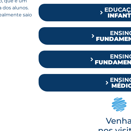
no, que é um
a dos alunos.
EDUCAÇ
realmente saio
INFANT
ENSIN
FUNDAMEN
ENSIN
FUNDAMENT
ENSIN
MÉDI
Venh
nos visi