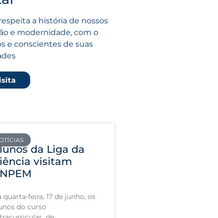
respeita a história de nossos
ção e modernidade, com o
os e conscientes de suas
ades
sita
OTÍCIAS
lunos da Liga da
iência visitam
CNPEM
 quarta-feira, 17 de junho, os
unos do curso
tracurricular de