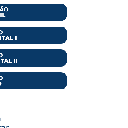
ÃO
IL
O
TAL I
O
AL II
O
O
a
tar