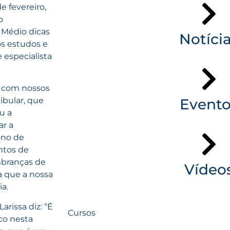
 fevereiro,
o
 Médio dicas
Notíci
os estudos e
e especialista
u com nossos
Evento
ibular, que
u a
ar a
ono de
ntos de
mbranças de
Vídeo
a que a nossa
a.
arissa diz: “É
Cursos
co nesta