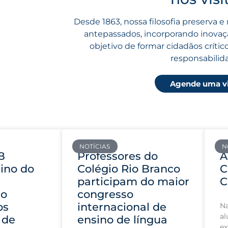
Desde 1863, nossa filosofia preserva e 
antepassados, incorporando inova
objetivo de formar cidadãos crític
responsabilid
Agende uma vi
NOTÍCIAS
N
B
Professores do
A
ino do
Colégio Rio Branco
C
participam do maior
so
congresso
os
internacional de
Na
al
 de
ensino de língua
ex