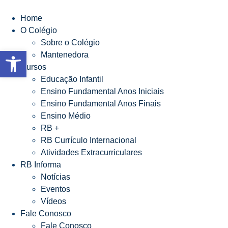
Ir
para
Home
o
O Colégio
conteúdo
Sobre o Colégio
Abrir a barra de ferramentas
Mantenedora
Cursos
Educação Infantil
Ensino Fundamental Anos Iniciais
Ensino Fundamental Anos Finais
Ensino Médio
RB +
RB Currículo Internacional
Atividades Extracurriculares
RB Informa
Notícias
Eventos
Vídeos
Fale Conosco
Fale Conosco